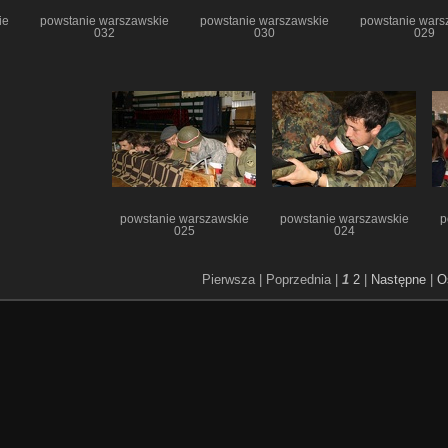
ie
powstanie warszawskie
powstanie warszawskie
powstanie wars
032
030
029
powstanie warszawskie
powstanie warszawskie
p
025
024
Pierwsza |
Poprzednia |
1
2
|
Następne
|
O