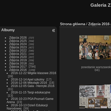
Galeria 
Strona główna
/
Zdjęcia 2016
Albumy
Zdjęcia 2026
727
Zdjęcia 2025
594
Zdjęcia 2024
330
Zdjęcia 2023
427
Zdjęcia 2022
546
Zdjęcia 2021
169
Zdjęcia 2020
207
Zdjęcia 2019
558
Zdjęcia 2018
582
Zdjęcia 2017
794
powstanie warszawsk
Zdjęcia 2016
1358
041
2016-12-22 Wigilie klasowe 2016
39
2016-12-14 Apel szkolny
17
2016-12-06 Mikołajki 2016
18
2016-12-05 Gala - Henryki 2016
31
2016-11-15 Targi edukacyjne
13
2016-10-23 PGA Poznań Game
Arena
23
2016-10-13 Dzień Edukacji
Narodowej
39