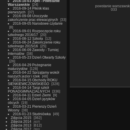
2016-10-03 Apel - Powstanie
Warszawskie
24
powstanie warszawsk
2016-09-14 Piknik klas
033
pierwszych
37
2016-09-08 Uroczyste
zakończenie prac elewacyjnych
33
2016-09-05 Narodowe czytanie
8
2016-09-01 Rozpoczęcie roku
szkolnego 2016/17
20
2016-08-12 Szkoła
12
2016-06-24 Zakończenie roku
szkolnego 2015/16
25
2016-06-09 Zawody - Turniej
Internatów
38
2016-05-23 Dzień Otwarty Szkoły
26
2016-04-29 Pożegnanie
maturzystów
128
2016-04-22 Sprzątamy wokół
naszych jezior i rzek
48
2016-04-15 Obchody ROKU
SIENKIEWICZOWSKIEGO
328
2016-04-14 Targi szkół
PONADGIMNAZJALNYCH
336
2016-04-11 Dzień Ziemi
9
2016-04-05 Dzień języków
obcych
19
2016-03-21 Pierwszy Dzień
Wiosny
38
2016-01-23 Studniówka
49
Zdjęcia 2015
362
Zdjęcia 2014
637
Zdjęcia 2013
612
Zdjęcia 2012
501